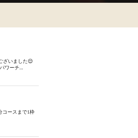
ざいました😌
ワーチ...
0分コースまで1枠