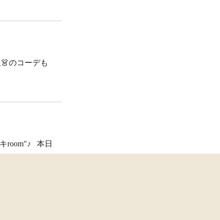
👗のコーデも
room"♪ 本日