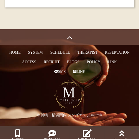
HOME
SYSTEM
SCHEDULE
THERAPIST
RESERVATION
ACCESS
RECRUIT
BLOGS
POLICY
LINK
SMS
LINE
© 川崎・横浜関内 メンズエステ milimili