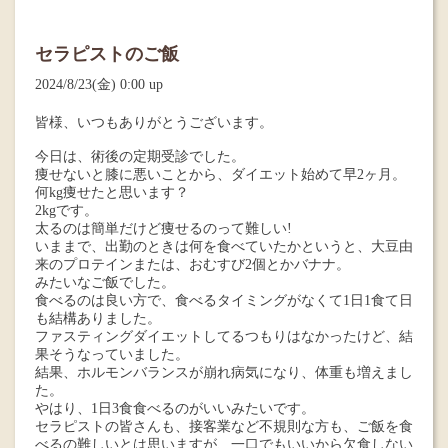
セラピストのご飯
2024/8/23(金) 0:00 up
皆様、いつもありがとうございます。
今日は、術後の定期受診でした。
痩せないと膝に悪いことから、ダイエット始めて早2ヶ月。
何kg痩せたと思います？
2kgです。
太るのは簡単だけど痩せるのって難しい!
いままで、出勤のときは何を食べていたかというと、大豆由
来のプロテインまたは、おむすび2個とかバナナ。
みたいなご飯でした。
食べるのは良い方で、食べるタイミングがなくて1日1食て日
も結構ありました。
ファスティングダイエットしてるつもりはなかったけど、結
果そうなっていました。
結果、ホルモンバランスが崩れ病気になり、体重も増えまし
た。
やはり、1日3食食べるのがいいみたいです。
セラピストの皆さんも、接客業など不規則な方も、ご飯を食
べるの難しいとは思いますが、一口でもいいから欠食しない