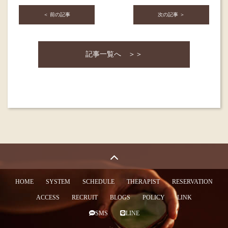
＜ 前の記事
次の記事 ＞
記事一覧へ ＞＞
HOME
SYSTEM
SCHEDULE
THERAPIST
RESERVATION
ACCESS
RECRUIT
BLOGS
POLICY
LINK
SMS
LINE