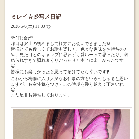
ミレイ☆彡写メ日記
2026/6/6(土) 11:00 up
🌹5日(金)🌹
昨日は沢山の初めまして様方にお会いできました🌸
皆様とても優しくてお話も楽しく、色々な趣味をお持ちの方
や、見た目とのギャップに思わず可愛いーって思ったり、褒
められすぎて照れまくりだったりと本当に楽しかったです
😊
皆様にも楽しかったと思って頂けてたら幸いです❣️
これから梅雨に入り大変なお仕事の方もいらっしゃると思い
ますが、お身体気をつけてこの時期を乗り越えて下さいね
😉
また是非お待ちしております。