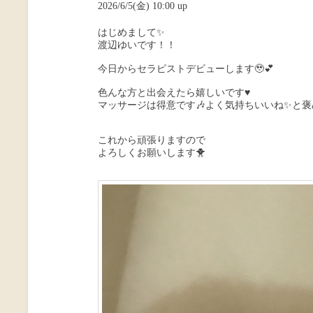
2026/6/5(金) 10:00 up
はじめまして✨️
渡辺ゆいです！！
今日からセラピストデビューします🥹💕
色んな方と出会えたら嬉しいです♥️
マッサージは得意です🎶よく気持ちいいね✨️と
これから頑張りますので
よろしくお願いします🐥