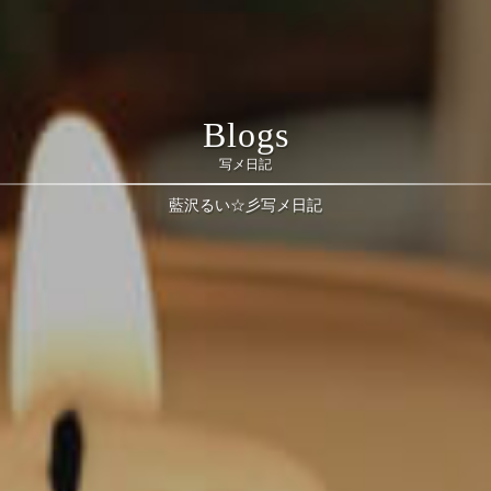
Blogs
写メ日記
藍沢るい☆彡写メ日記