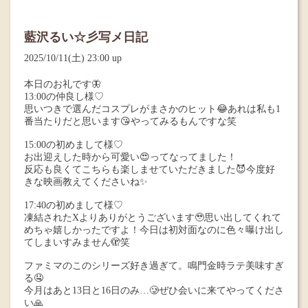
藍沢るい☆彡写メ日記
2025/10/11(土) 23:00 up
本日のお礼です🦋
13:00の仲良し様♡
思いつきで選んだコスプレがまさかのヒット😂あれは私も1
番当たりだと思います😘やってみるもんですな笑
15:00の初めまして様♡
お出迎えした時から可愛い😍ってなってました！
反応も良くてこちらも楽しませていただきました😈今度好
きな映画教えてくださいね✨
17:40の初めまして様♡
凍結されたXよりありがとうございます🥹思い出してくれて
めちゃ嬉しかったですよ！今日は初対面なのに色々曝け出し
てしまいすみません🫣笑
ファミマのこのシリーズ好き過ぎて。鳴門金時ラテ美味すぎ
る🤤
今月はあと13日と16日のみ…🥲ぜひ会いに来てやってくださ
い🙏