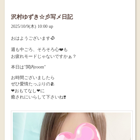
沢村ゆずき☆彡写メ日記
2025/10/9(木) 10:00 up
おはようございます🥀
週も中ごろ、そろそろ心❤️も
お疲れモードじゃないですかぁ？
本日は"関内room"
お時間ございましたら
ぜひ愛情たっぷりの🫂
❤︎おもてなし❤︎に
癒されにいらして下さいね❣️