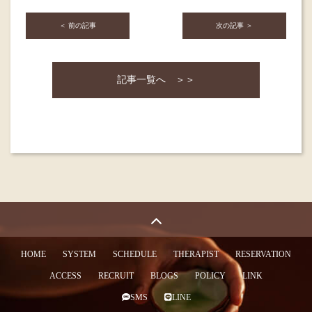
＜ 前の記事
次の記事 ＞
記事一覧へ ＞＞
HOME
SYSTEM
SCHEDULE
THERAPIST
RESERVATION
ACCESS
RECRUIT
BLOGS
POLICY
LINK
SMS
LINE